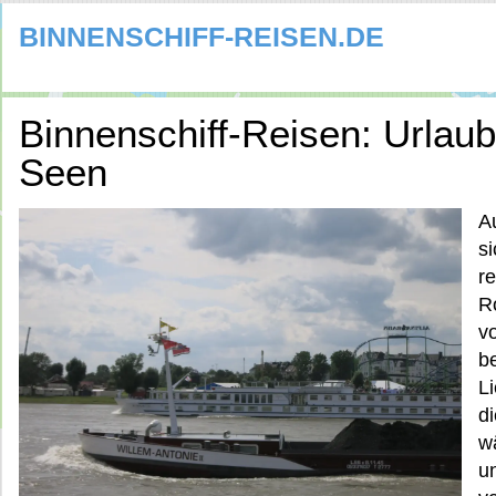
BINNENSCHIFF-REISEN.DE
Binnenschiff-Reisen: Urlau
Seen
A
s
re
R
v
b
L
di
w
u