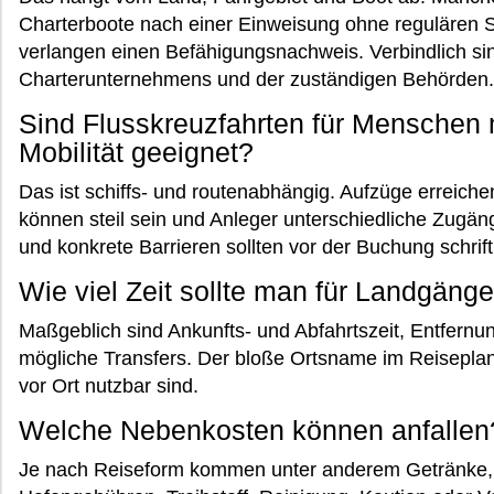
Charterboote nach einer Einweisung ohne regulären S
verlangen einen Befähigungsnachweis. Verbindlich si
Charterunternehmens und der zuständigen Behörden.
Sind Flusskreuzfahrten für Menschen 
Mobilität geeignet?
Das ist schiffs- und routenabhängig. Aufzüge erreic
können steil sein und Anleger unterschiedliche Zugän
und konkrete Barrieren sollten vor der Buchung schrift
Wie viel Zeit sollte man für Landgäng
Maßgeblich sind Ankunfts- und Abfahrtszeit, Entfernu
mögliche Transfers. Der bloße Ortsname im Reiseplan 
vor Ort nutzbar sind.
Welche Nebenkosten können anfallen
Je nach Reiseform kommen unter anderem Getränke, Au